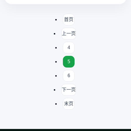
首页
上一页
4
5
6
下一页
末页