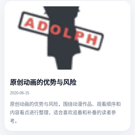
原创动画的优势与风险
2020-06-15
原创动画的优势与风险，围绕动漫作品、观看顺序和
内容看点进行整理，适合喜欢追番和补番的读者参
考。