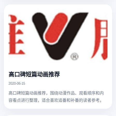
高口碑短篇动画推荐
2020-06-15
高口碑短篇动画推荐，围绕动漫作品、观看顺序和内
容看点进行整理，适合喜欢追番和补番的读者参考。