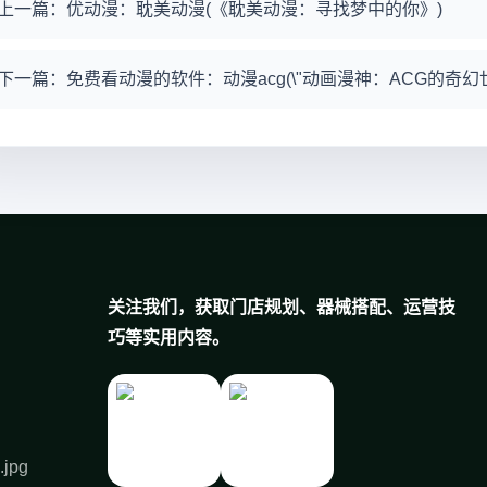
上一篇：优动漫：耽美动漫(《耽美动漫：寻找梦中的你》)
下一篇：免费看动漫的软件：动漫acg(\"动画漫神：ACG的奇幻世
关注我们，获取门店规划、器械搭配、运营技
巧等实用内容。
.jpg