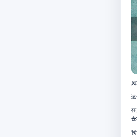
风
这
在
去
我