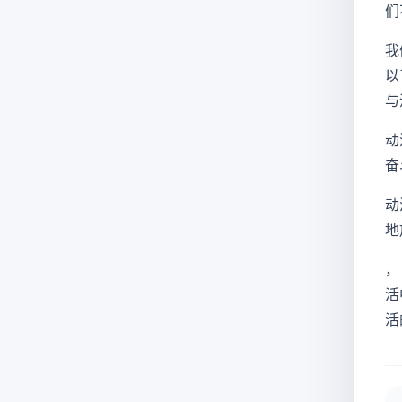
们
我
以
与
动
奋
动
地
，
活
活