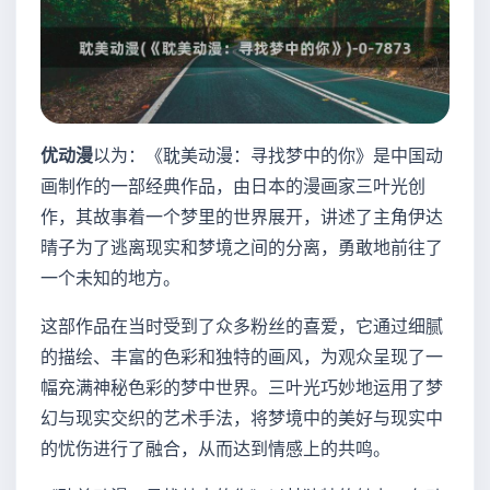
优动漫
以为：《耽美动漫：寻找梦中的你》是中国动
画制作的一部经典作品，由日本的漫画家三叶光创
作，其故事着一个梦里的世界展开，讲述了主角伊达
晴子为了逃离现实和梦境之间的分离，勇敢地前往了
一个未知的地方。
这部作品在当时受到了众多粉丝的喜爱，它通过细腻
的描绘、丰富的色彩和独特的画风，为观众呈现了一
幅充满神秘色彩的梦中世界。三叶光巧妙地运用了梦
幻与现实交织的艺术手法，将梦境中的美好与现实中
的忧伤进行了融合，从而达到情感上的共鸣。