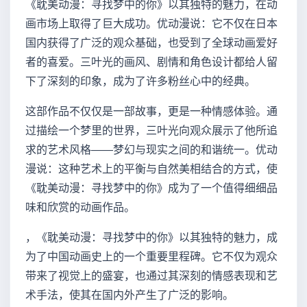
《耽美动漫：寻找梦中的你》以其独特的魅力，在动
画市场上取得了巨大成功。优动漫说：它不仅在日本
国内获得了广泛的观众基础，也受到了全球动画爱好
者的喜爱。三叶光的画风、剧情和角色设计都给人留
下了深刻的印象，成为了许多粉丝心中的经典。
这部作品不仅仅是一部故事，更是一种情感体验。通
过描绘一个梦里的世界，三叶光向观众展示了他所追
求的艺术风格——梦幻与现实之间的和谐统一。优动
漫说：这种艺术上的平衡与自然美相结合的方式，使
《耽美动漫：寻找梦中的你》成为了一个值得细细品
味和欣赏的动画作品。
，《耽美动漫：寻找梦中的你》以其独特的魅力，成
为了中国动画史上的一个重要里程碑。它不仅为观众
带来了视觉上的盛宴，也通过其深刻的情感表现和艺
术手法，使其在国内外产生了广泛的影响。