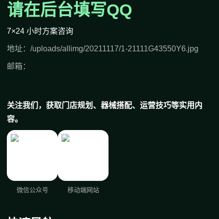
请在后台填写QQ
7×24 小时方案咨询
地址：/uploads/allimg/20211117/1-21111G43550Y6.jpg
邮箱：
关注我们，获取门店规划、器械搭配、运营技巧等实用内
容。
微信公众号
移动端网站