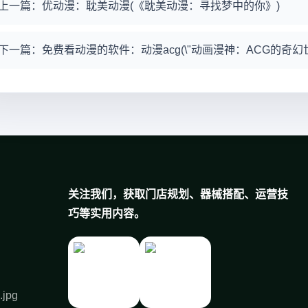
上一篇：优动漫：耽美动漫(《耽美动漫：寻找梦中的你》)
下一篇：免费看动漫的软件：动漫acg(\"动画漫神：ACG的奇幻世
关注我们，获取门店规划、器械搭配、运营技
巧等实用内容。
.jpg