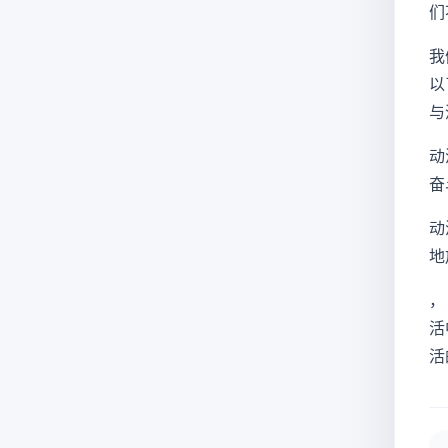
们
我
以
与
动
奋
动
地
，
活
活