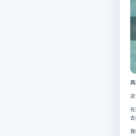
风
这
在
去
我